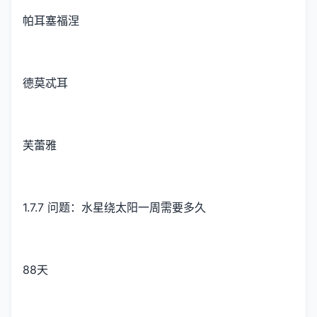
帕耳塞福涅
德莫忒耳
芙蕾雅
1.7.7 问题：水星绕太阳一周需要多久
88天