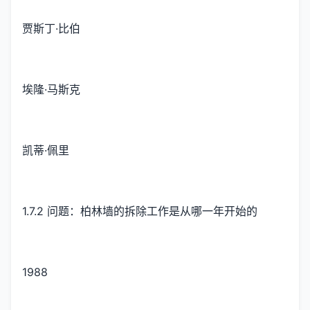
贾斯丁·比伯
埃隆·马斯克
凯蒂·佩里
1.7.2 问题：柏林墙的拆除工作是从哪一年开始的
1988