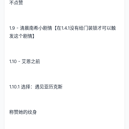
不点赞
1.9 - 清晨南希小剧情【在1.4.1没有给门装锁才可以触
发这个剧情】
1.10 - 艾恩之前
1.10.1 选择：遇见亚历克斯
称赞她的纹身