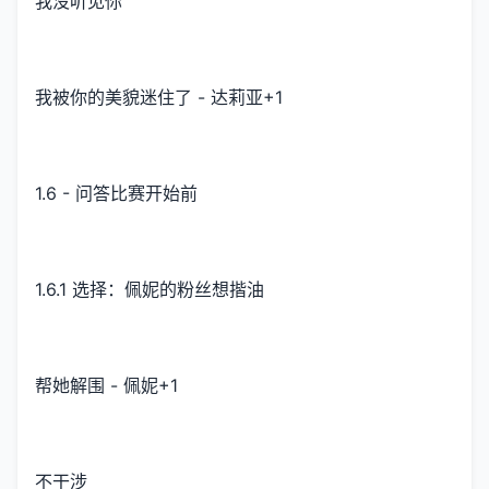
我没听见你
我被你的美貌迷住了 - 达莉亚+1
1.6 - 问答比赛开始前
1.6.1 选择：佩妮的粉丝想揩油
帮她解围 - 佩妮+1
不干涉