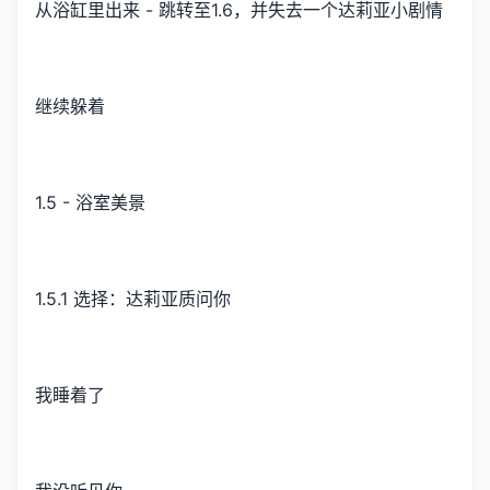
从浴缸里出来 - 跳转至1.6，并失去一个达莉亚小剧情
继续躲着
1.5 - 浴室美景
1.5.1 选择：达莉亚质问你
我睡着了