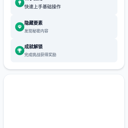
快速上手基础操作
隐藏要素
发现秘密内容
想是这么想，但同居可以不用顾虑外人眼光亲
成就解锁
热，最终我没能抵挡诱惑。
完成挑战获得奖励
在线下载 与青梅竹马大小姐甜
密性福的同居生活
当然我也希望他们重归于好，有什么好的方法