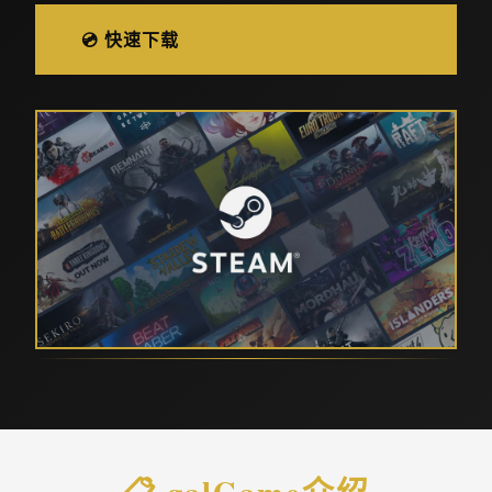
💿 快速下载
📋 galGame介绍