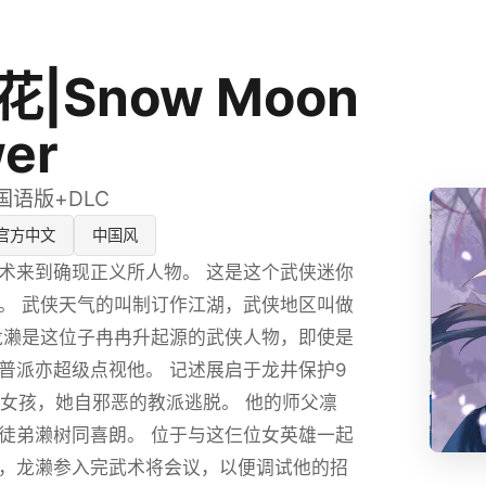
|Snow Moon
wer
式国语版+DLC
官方中文
中国风
术来到确现正义所人物。 这是这个武侠迷你
G。 武侠天气的叫制订作江湖，武侠地区叫做
龙濑是这位子冉冉升起源的武侠人物，即使是
普派亦超级点视他。 记述展启于龙井保护9
o的女孩，她自邪恶的教派逃脱。 他的师父凛
徒弟濑树同喜朗。 位于与这仨位女英雄一起
，龙濑参入完武术将会议，以便调试他的招