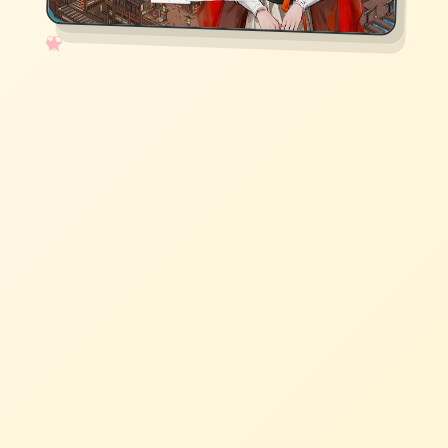
✧
♡
★
♥