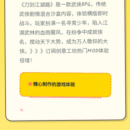
《刀剑江湖路》是一款武侠RPG，传统
武侠剧情混合沙盒内容，体验横版即时
战斗。玩家扮演一名寻常少年，陷入江
湖武林的血雨腥风，在纷争中成就侠
名，搅动天下大势，成为万人敬仰的大
侠。》》》订阅创意工坊热门MOD体验
倍增！
★
精心制作的游戏体验
→
✧
♥