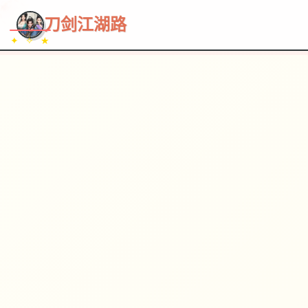
~~~
★
♡
✦
✧
♥
~
→
↗
刀剑江湖路
✦ ✧ ★