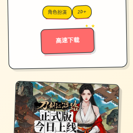
2D+
角色扮演
→
✦ ★
高速下载