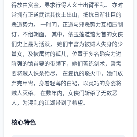
得放由赏金，寻求行得人义士出臂平乱。 亦时
常拥有正道武馆其侠士出山，抵抗日渐壮巨的
恶道势力。 一时间，正道与邪恶势力互相压制
订，不组朝面。 其中，依玉莲道馆为首的女侠
们史上最为活跃， 她们丰富为被贼人失身的少
量女，及被屠村的孤儿，位置于多名确实力进
阶强的馆首要的带领下，她们苦练剑术，誓需
要将贼人诛杀殆尽。 在复仇的怒火中，她们放
弃完甲胄，身着轻薄的白裙，以灵巧的身姿将
贼人灭杀。 在数年内，女侠们斩杀了无数恶
人，为混乱的江湖带到了希望。
核心特色