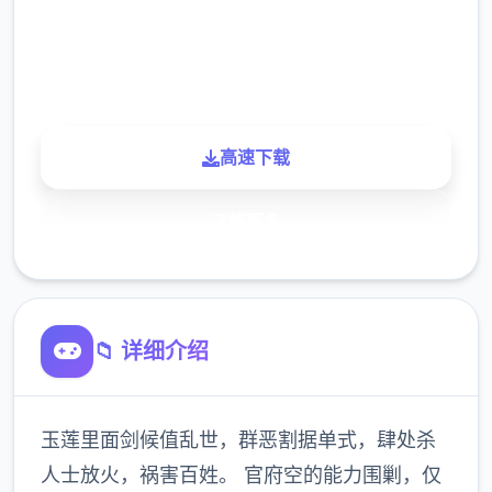
900K
玩家
高速下载
了解更多
📁 详细介绍
玉莲里面剑候值乱世，群恶割据单式，肆处杀
人士放火，祸害百姓。 官府空的能力围剿，仅