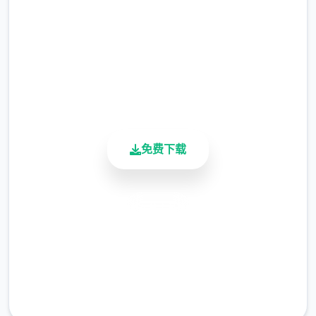
2.3M+
总下载量
4.9/5
用户评分
900K+
活跃用户
免费下载
安全下载
高速安装
完全免费
客服支持