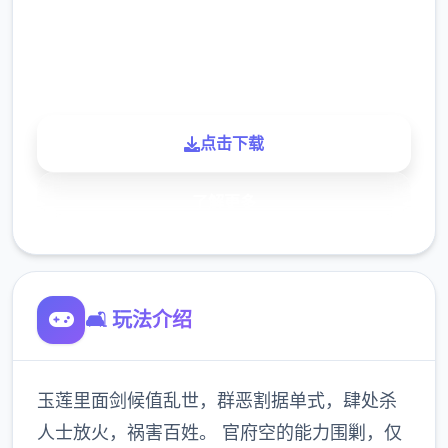
900K
玩家
点击下载
了解更多
🛋️ 玩法介绍
玉莲里面剑候值乱世，群恶割据单式，肆处杀
人士放火，祸害百姓。 官府空的能力围剿，仅