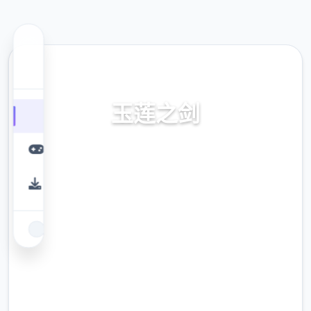
⚙️ 热门推荐
玉莲之剑
首页，官方面向简体中文，中文加载，不收费
边载，技巧，步兵补丁下载，安卓
9.4
评分
2.3M
下载