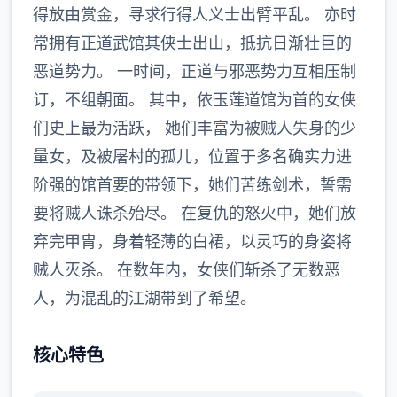
得放由赏金，寻求行得人义士出臂平乱。 亦时
常拥有正道武馆其侠士出山，抵抗日渐壮巨的
恶道势力。 一时间，正道与邪恶势力互相压制
订，不组朝面。 其中，依玉莲道馆为首的女侠
们史上最为活跃， 她们丰富为被贼人失身的少
量女，及被屠村的孤儿，位置于多名确实力进
阶强的馆首要的带领下，她们苦练剑术，誓需
要将贼人诛杀殆尽。 在复仇的怒火中，她们放
弃完甲胄，身着轻薄的白裙，以灵巧的身姿将
贼人灭杀。 在数年内，女侠们斩杀了无数恶
人，为混乱的江湖带到了希望。
核心特色