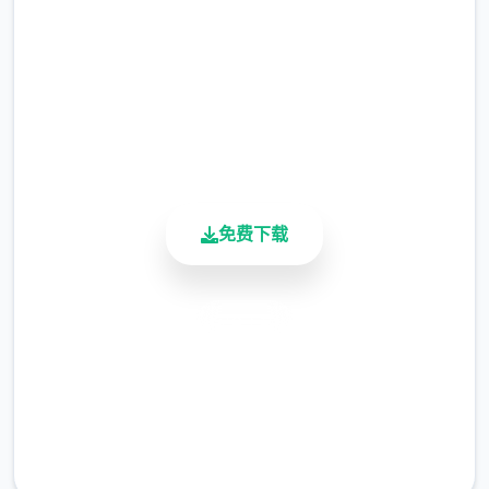
2.3M+
总下载量
4.9/5
用户评分
900K+
活跃用户
免费下载
安全下载
高速安装
完全免费
客服支持