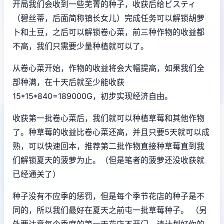
开局我们会收到一些芜菁的种子，收获后给ビスティ
（碧丝蒂，后面简称镇长女儿）完成任务可以解锁胡萝
卜和土豆，之后可以解锁卷心菜，前三种作物的收益都
不高，我们只需要少量种植就可以了。
从卷心菜开始，作物的收益将会大幅提高，如果我们全
部种满，在十天后就至少能收获
15*15*840=189000G，初步实现经济自由。
收获第一批卷心菜后，我们就可以种植草莓和其他作物
了。种草莓的收益比卷心菜还高，并且只要5天就可以成
熟，可以快速回本，推荐第二批作物直接种草莓直到我
们解锁夏天的菠萝为止。（但是笔者的菠萝还没收获就
已经通关了）
种子没有不应季的惩罚，但是每个季节花店的种子是不
同的，所以我们最好在夏天之前屯一批草莓种子。 （另
外要注意每个季度的第一天花店不开门，请计划好你的