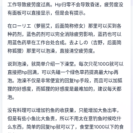
工作导致疲劳度过高。Hp归零不会导致昏迷，疲劳度没
有面板可以直接显示，但是会有提示。
在ローリエ（萝丽艾，后面简称修女）那里可以买到各
种药剂，蓝色药剂可以完全消除疲劳影响，蓝药也可以
用蓝色药草在工作台处合成。去よしの（吉野，后面简
称狐狸）那里可以泡澡，直接清空疲劳度。
说到泡澡，就简单介绍一下澡堂。每次只花100G就可以
直接把hp回满，可以先磕一个绿色草药提高最大hp再
泡。泡澡不仅是非常便宜的回复hp手段，而且可以加狐
狸的好感度，而狐狸的好感度是最难加的，建议每天都
泡。
没有料理可以增加钓鱼的收获量，只能增加大鱼出率，
但是有些小鱼比大鱼贵，所以不用太在意钓鱼时候吃什
么东西，简单的回复hp就可以了，食堂里1000以下的食