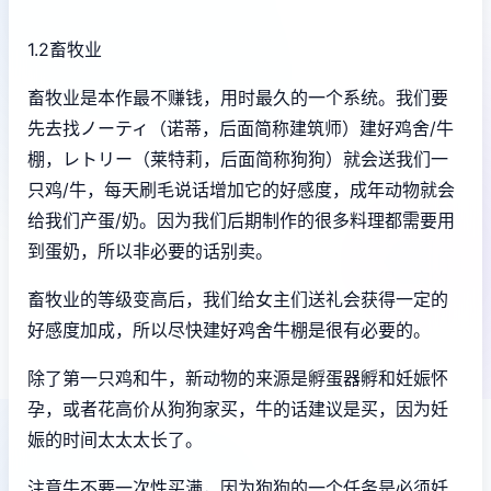
1.2畜牧业
畜牧业是本作最不赚钱，用时最久的一个系统。我们要
先去找ノーティ（诺蒂，后面简称建筑师）建好鸡舍/牛
棚，レトリー（莱特莉，后面简称狗狗）就会送我们一
只鸡/牛，每天刷毛说话增加它的好感度，成年动物就会
给我们产蛋/奶。因为我们后期制作的很多料理都需要用
到蛋奶，所以非必要的话别卖。
畜牧业的等级变高后，我们给女主们送礼会获得一定的
好感度加成，所以尽快建好鸡舍牛棚是很有必要的。
除了第一只鸡和牛，新动物的来源是孵蛋器孵和妊娠怀
孕，或者花高价从狗狗家买，牛的话建议是买，因为妊
娠的时间太太太长了。
注意牛不要一次性买满，因为狗狗的一个任务是必须妊