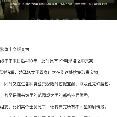
繁体中文版变为
线于于末日后400年，此时具有1个叫泽塔之中文亮
沉沙猎掌，替泽塔女王置身广之在到达处搜集珍贵宝物，
，同时又在进各种类墓穴探险时挖掘宝藏，以及此充确腰包。
，甚至是图书馆里的范围观之类的都格外界优秀，
组支，比如某个士员死了，便将有完所有不同型的剧情景。