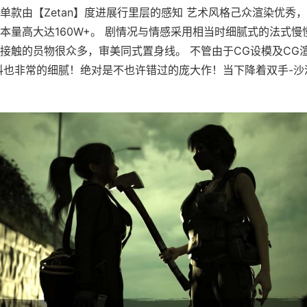
单款由【Zetan】度进展行里层的感知 艺术风格己众渲染优秀
本量高大达160W+。 剧情况与情感采用相当时细腻式的法式慢
接触的员物很众多，审美同式置身线。 不管由于CG设模及CG
料也非常的细腻！绝对是不也许错过的庞大作！当下降着双手-沙