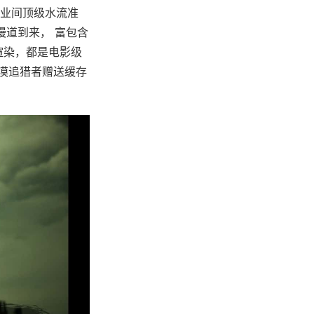
，业间顶级水流准
慢道到来， 富包含
渲染，都是电影级
漠追猎者赠送缓存